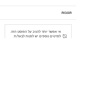
תגובות
רק משפט אחד מוכנים
אי אפשר יותר להגיב על הפוסט הזה.
לפרטים נוספים יש לפנות לבעל/ת
לומר בבית האבלים:
האתר.
הגירושים רצחו אותו. ראיון
לידיעות אחרונות.
לצדכם ברשתות החברתיות >>
office.letsidchem@gmail.com