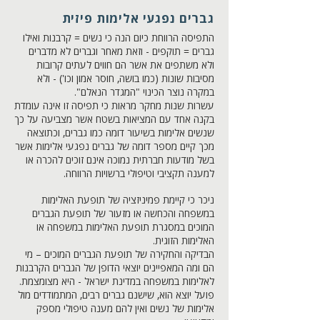
גברים נפגעי אלימות פיזית
התפיסה הרווחת כיום הנה כי נשים = קרבנות ואילו
גברים = תוקפים - וזאת מאחר וגברים לא מדברים
ולא משתפים את אשר הם חווים לעתים קרובות
מסיבות שונות (כמו בושה, חוסר אמון וכו') - ולא
במקרה נוצר הכינוי "המגדר הנאלם".
עשרות שנות מחקר מראות כי תפיסה זו אינה עומדת
בקנה אחד עם המציאות בשטח אשר מצביעה על כך
שנשים אלימות בשיעור דומה כמו גברים, וכתוצאה
מכך קיים מספר דומה של גברים נפגעי אלימות אשר
בשל מודעות חברתית נמוכה אינם זוכים להכרה או
למענה תקציבי וטיפולי ברשויות הרווחה.
ניכר כי קיימת פמיניזציה של תופעת האלימות
במשפחה והכחשה או מזעור של תופעת הגברים
המוכים במסגרת תופעת האלימות במשפחה או
האלימות הזוגית.
הבדיקה והחקירה של תופעת הגברים המוכים – מי
הם ומה המאפיינים יוצאי הדופן של הגברים הקרבנות
לאלימות במשפחה במדינת ישראל - היא מצומצמת.
פועל יוצא הוא, שישנם גברים רבים, המתמודדים מול
אלימות של נשים ואין להם מענה טיפולי מספק