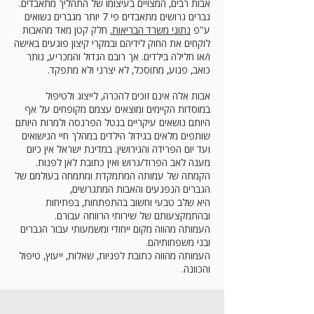
אבות רבים, המצויים בעיצומו של התהליך מתאבדים.
גברים גרושים מתאבדים פי 7 יותר מגברים נשואים
ע"פ
נתוני משרד הבריאות.
חלק קטן מאד מהאבות
לוקחים את החוק לידיהם ובמקרי קיצון פוגעים באישה
ו/או חלילה בילדים. אך רובם הגדול והמכריע, נותר
כואב, פגוע, מתוסכל, לא יצרני ולא מתפקד.
אבות אלה אינם זוכים להכרה, לייצוג ולטיפול
במוסדות הקיימים ומוצאים עצמם מקופחים על אף
היותם נושאים עיקריים בנטל הפרנסה ולמרות היותם
שותפים מלאים בגידול הילדים במהלך חיי הנישואים
ועד יום הפרידה והגירושין. במדינת ישראל אין כיום
מענה לאב הפרוד/גרוש ואין כתובת לאן לפנות.
הקמתה של עמותה המתמקדת ומתמחה בעולמם של
הגברים הנפגעים והאבות המתגרשים,
היא שלב טבעי וחשוב בהתפתחות, בפתיחות
ובהתמקצעותם של שירותי הרווחה עבורם.
העמותה מהווה מקום ייחודי ומשמעותי עבור הגברים
ובני משפחותיהם.
העמותה מהווה כתובת לפניות, שאלות, ייעוץ, טיפול
והכוונה.