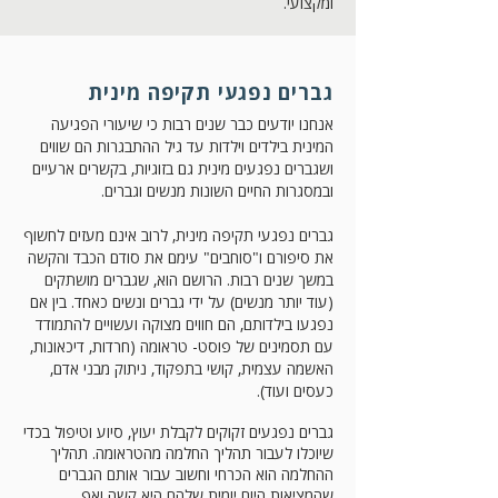
ומקצועי.
גברים נפגעי תקיפה מינית
אנחנו יודעים כבר שנים רבות כי שיעורי הפגיעה
המינית בילדים וילדות עד גיל ההתבגרות הם שווים
ושגברים נפגעים מינית גם בזוגיות, בקשרים ארעיים
ובמסגרות החיים השונות מנשים וגברים.
גברים נפגעי תקיפה מינית, לרוב אינם מעזים לחשוף
את סיפורם ו"סוחבים" עימם את סודם הכבד והקשה
במשך שנים רבות.
הרושם הוא, שגברים מושתקים
(עוד יותר מנשים) על ידי גברים ונשים כאחד. בין אם
נפגעו בילדותם, הם חווים מצוקה ועשויים להתמודד
עם תסמינים של פוסט- טראומה (חרדות, דיכאונות,
האשמה עצמית, קושי בתפקוד, ניתוק מבני אדם,
כעסים ועוד).
גברים נפגעים זקוקים לקבלת יעוץ, סיוע וטיפול בכדי
שיוכלו לעבור תהליך החלמה מהטראומה. תהליך
ההחלמה הוא הכרחי וחשוב עבור אותם הגברים
שהמציאות היום יומית שלהם היא קשה ואף