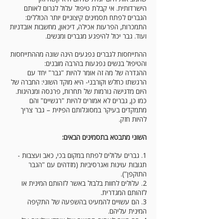
הישרדותית. אי קבלת טיפול עלול לגרום לאותם
הגברים לפתח תסמינים קיצוניים יותר הכוללים:
התמכרות, הפרעות אכילה, דיכאון, מחשבות אובדניות
ועוד. גבר יכול להיפגע מגברים ומנשים.
ההתייחסות לגברים נפגעים הינה שונה מההתייחסות
והטיפול בנשים נפגעות בהרבה מובנים:
ההגדרה של מה זה אומר להיות "גבר" יחד עם
הרגשתו כחלש וקורבני- היא מוקד השוני: החברה של
היום מדגישה נורמות של תחרות, פרנסה ומנהיגות.
כמו כן, גברים לא אמורים להיות "רגשיים" והם
מתמקדים בעיקר במסוגלותם הפיזית – גבר צריך
להיות חזק.
השוני מתבטא בתסמינים הבאים:
1. גברים עלולים לפתח במקום בכי, כאב ועצבות -
תגובות עוינות ואגרסיביות (מזדהים עם "הגבר
התוקפן").
2. עלולים לחוות בלבול באשר לזהותם המינית או
לזהותם המגדרית.
3. הם עשויים להמעיט בהשפעה של התקיפה
המינית עליהם.