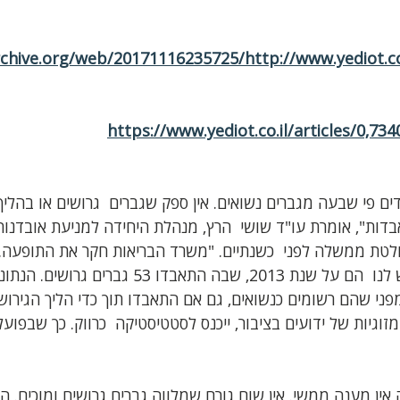
chive.org/web/20171116235725/http://www.yediot.co.i
https://www.yediot.co.il/articles/0,73
ם פי שבעה מגברים נשואים. אין ספק שגברים  גרושים או בהליך 
בדות", אומרת עו"ד שושי  הרץ, מנהלת היחידה למניעת אובדנו
טת ממשלה לפני  כשנתיים. "משרד הבריאות חקר את התופעה. 
הכמותיים הרשמיים שיש לנו  הם על שנת 2013, שבה התאבדו 53
מפני שהם רשומים כנשואים, גם אם התאבדו תוך כדי הליך הגירושי
וגיות של ידועים בציבור, ייכנס לסטטיסטיקה  כרווק. כך שבפוע
ין מענה ממשי. אין שום גורם שמלווה גברים גרושים ומוכים. הח