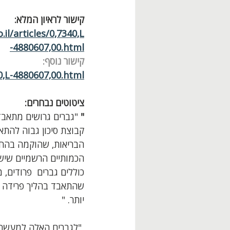
קישור לראיון המלא: 
l/articles/0,7340,L
-4880607,00.html
קישור נוסף:
40,L-4880607,00.html
ציטוטים נבחרים:
"
 "גברים גרושים מתאבדי
קבוצת סיכון גבוה להתא
הבריאות, שהוקמה בהחל
כוללים גברים  פרודים, 
שהתאבד בהליך פרידה מז
יותר. "
 "לגברים האלה למעשה א